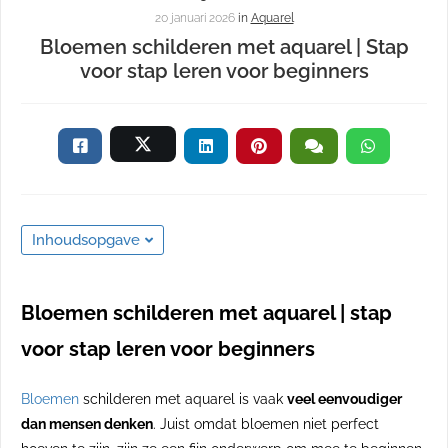
 kan de
20 januari 2026
in
Aquarel
niet
Bloemen schilderen met aquarel | Stap
eren.
voor stap leren voor beginners
eken
che
 worden
t om
m
ie te
Inhoudsopgave
len over
rag van
oeker op
Bloemen schilderen met aquarel | stap
te.
voor stap leren voor beginners
ng
ngcookies
Bloemen
schilderen met aquarel is vaak
veel eenvoudiger
gebruikt
dan mensen denken
. Juist omdat bloemen niet perfect
ekers te