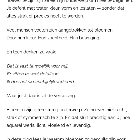
hoeven te zijn, zijn ze een fijn onderwerp om mee te beginnen.
op de
Je oefent met water, kleur, vorm en loslaten — zonder dat
 Hierdoor
alles strak of precies hoeft te worden.
website-
en
Veel mensen voelen zich aangetrokken tot bloemen.
e
Door hun kleur. Hun zachtheid. Hun beweging.
ties tonen
rd op het
En toch denken ze vaak:
van deze
r.
Dat is vast te moeilijk voor mij.
Er zitten te veel details in.
Ik doe het waarschijnlijk verkeerd.
ren
Maar juist daarin zit de verrassing.
Bloemen zijn geen streng onderwerp. Ze hoeven niet recht,
strak of symmetrisch te zijn. En dat sluit prachtig aan bij hoe
aquarel werkt: licht, vloeiend en levendig.
In deze blog lees je waarom bloemen zo geschikt zijn voor