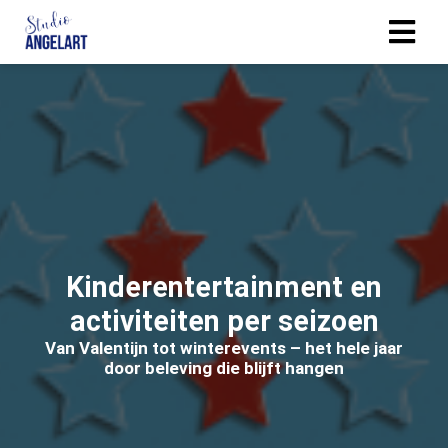
ngen
erklaring
oneel
onele
Kinderentertainment en
 zijn
activiteiten per seizoen
kelijk om
site te
Van Valentijn tot winterevents – het hele jaar
ken. Ze
door beleving die blijft hangen
 gebruikt
ncties en