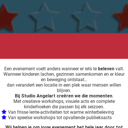
 deze
s kan de
 niet
neren.
ieken
ische
s worden
kt om
em
Een evenement voelt anders wanneer er iets te
beleven
valt.
tie te
Wanneer kinderen lachen, gezinnen samenkomen en er kleur
elen over
en beweging ontstaat…
dan verandert een locatie in een plek waar mensen willen
drag van
blijven.
zoeker op
Bij Studio Angelart creëren we die momenten
.
ite.
Met creatieve workshops, visuele acts en complete
kinderhoeken die passen bij elk seizoen.
ing
Van frisse lente-activiteiten tot warme winterbeleving
Van speelse workshops tot opvallende publieksacts
ingcookies
 gebruikt
Wij helpen je om jouw evenement het hele jaar door tot