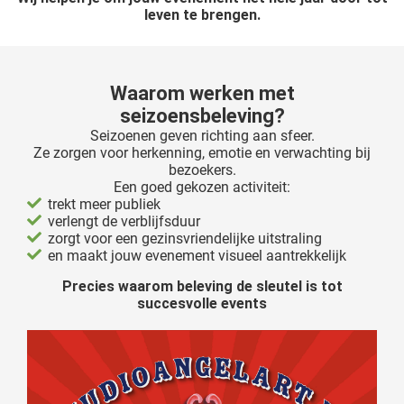
leven te brengen.
oekers te
 op de
e. Hierdoor
 website-
Waarom werken met
ren
seizoensbeleving?
nte
Seizoenen geven richting aan sfeer.
enties
Ze zorgen voor herkenning, emotie en verwachting bij
gebaseerd
bezoekers.
Een goed gekozen activiteit:
 gedrag
trekt meer publiek
ze
verlengt de verblijfsduur
er.
zorgt voor een gezinsvriendelijke uitstraling
en maakt jouw evenement visueel aantrekkelijk
Precies waarom beleving de sleutel is tot
ren
succesvolle events