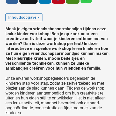
oekers te
 op de
e. Hierdoor
Inhoudsopgave
 website-
Maak je eigen vriendschapsarmbandjes tijdens deze
ren
leuke kinder workshop! Ben je op zoek naar een
nte
creatieve activiteit waar je kinderen enthousiast van
enties
worden? Dan is deze workshop perfect! In deze
gebaseerd
interactieve en speelse workshop leren kinderen hoe
ze hun eigen vriendschapsarmbandjes kunnen maken.
 gedrag
Met kleurrijke kralen, mooie bedeltjes en
ze
verschillende technieken, kunnen ze unieke
er.
armbandjes creëren voor hun vrienden en familie.
Onze ervaren workshopbegeleiders begeleiden de
kinderen stap voor stap, zodat ze zelfverzekerd en met
ren
plezier aan de slag kunnen gaan. Tijdens de workshop
worden kinderen aangemoedigd om hun creativiteit te
uiten en hun eigen stijl te ontwikkelen. Het is niet alleen
een leuke activiteit, maar het bevordert ook de hand-
oogcoördinatie, concentratie en fijne motoriek van de
kinderen.