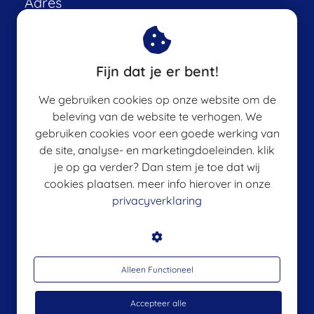
Adres
Angelart Kunst&Zo
Achterstraat 50
Fijn dat je er bent!
8051GC
Hattem
We gebruiken cookies op onze website om de
info@angelapeters.nl
beleving van de website te verhogen. We
KvK nummer: 67974546
gebruiken cookies voor een goede werking van
de site, analyse- en marketingdoeleinden. klik
BTW nummer: NL001419252B56
je op ga verder? Dan stem je toe dat wij
cookies plaatsen. meer info hierover in onze
privacyverklaring
Angelart Aquarel Cursus
Angelart Events
Alleen Functioneel
Angelart Workshops
Accepteer alle
Origineel beeldend werk