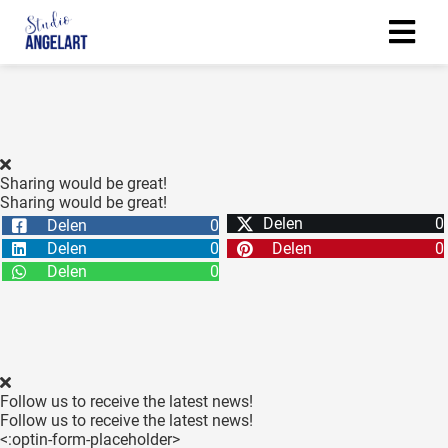
ngen
erklaring
Sharing would be great!
Sharing would be great!
Delen
0
Delen
0
oneel
Delen
0
Delen
0
onele
Delen
0
 zijn
kelijk om
site te
ken. Ze
 gebruikt
Follow us to receive the latest news!
Follow us to receive the latest news!
ncties en
<:optin-form-placeholder>