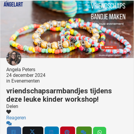
 deze
s kan de
 niet
neren.
ieken
ische
s worden
kt om
em
Angela Peters
tie te
24 december 2024
in
Evenementen
elen over
drag van
vriendschapsarmbandjes tijdens
zoeker op
deze leuke kinder workshop!
ite.
Delen
ing
Reageren
ingcookies
 gebruikt