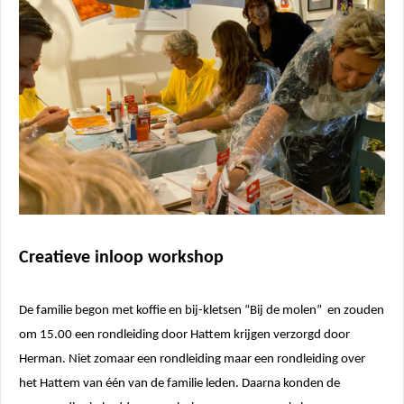
op de
 Hierdoor
website-
en
e
ties tonen
rd op het
van deze
r.
ren
Creatieve inloop workshop
De familie begon met koffie en bij-kletsen “Bij de molen” en zouden
om 15.00 een rondleiding door Hattem krijgen verzorgd door
Herman. Niet zomaar een rondleiding maar een rondleiding over
het Hattem van één van de familie leden. Daarna konden de