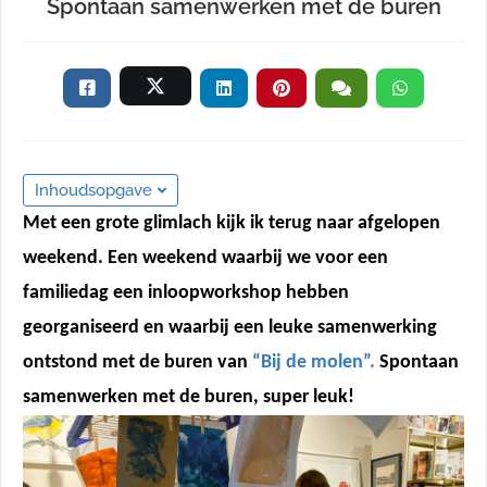
Spontaan samenwerken met de buren
 kan de
niet
eren.
eken
che
 worden
Inhoudsopgave
t om
m
Met een grote glimlach kijk ik terug naar afgelopen
ie te
weekend. Een weekend waarbij we voor een
len over
familiedag een inloopworkshop hebben
rag van
oeker op
georganiseerd en waarbij een leuke samenwerking
te.
ontstond met de buren van
“Bij de molen”.
Spontaan
ng
samenwerken met de buren
, super leuk!
ngcookies
gebruikt
ekers te