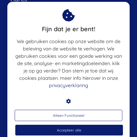
Angelart Kunst&Zo
Achterstraat 50
Fijn dat je er bent!
8051GC
Hattem
We gebruiken cookies op onze website om de
info@angelapeters.nl
beleving van de website te verhogen. We
KvK nummer: 67974546
gebruiken cookies voor een goede werking van
de site, analyse- en marketingdoeleinden. klik
BTW nummer: NL001419252B56
je op ga verder? Dan stem je toe dat wij
cookies plaatsen. meer info hierover in onze
privacyverklaring
Angelart Aquarel Cursus
Angelart Events
Alleen Functioneel
Angelart Workshops
Accepteer alle
Origineel beeldend werk